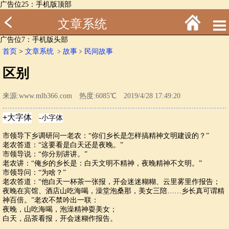
广告位25：手机版顶部
文章系统
广告位7：手机版头部
首页
>
文章系统
﹥
故事
﹥
民间故事
区别
来源:www.mlb366.com 热度:6085℃ 2019/4/28 17:49:20
市领导下乡调研问一老农：“你们乡长是怎样搞精神文明建设的？”
老农答道：“这要看是白天还是夜晚。”
市领导说：“你分别讲讲。”
老农讲：“俺乡的乡长是：白天文明不精神，夜晚精神不文明。”
市领导问：“为啥？”
老农答道：“他白天一杯茶一张报，开会迷迷糊糊、云里雾里作报告；
夜晚在宾馆、酒店山吃海喝，澡堂泡桑那，美女三陪……乡长真可谓精
神百倍。”老农不禁吟出一联：
夜晚，山吃海喝，泡澡精神耍美女；
白天，品茶看报，开会迷糊作报告。