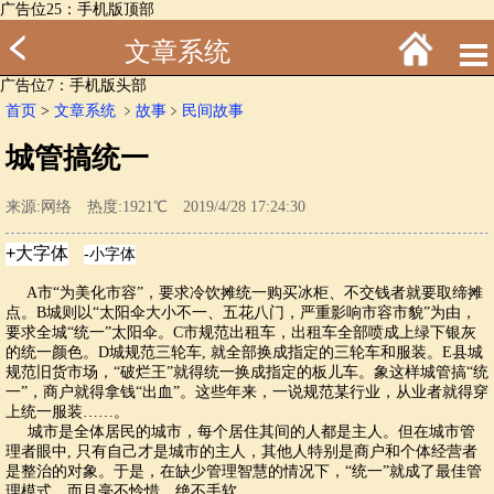
广告位25：手机版顶部
文章系统
广告位7：手机版头部
首页
>
文章系统
﹥
故事
﹥
民间故事
城管搞统一
来源:网络 热度:1921℃ 2019/4/28 17:24:30
A市“为美化市容”，要求冷饮摊统一购买冰柜、不交钱者就要取缔摊
点。B城则以“太阳伞大小不一、五花八门，严重影响市容市貌”为由，
要求全城“统一”太阳伞。C市规范出租车，出租车全部喷成上绿下银灰
的统一颜色。D城规范三轮车, 就全部换成指定的三轮车和服装。E县城
规范旧货市场，“破烂王”就得统一换成指定的板儿车。象这样城管搞“统
一”，商户就得拿钱“出血”。这些年来，一说规范某行业，从业者就得穿
上统一服装……。
城市是全体居民的城市，每个居住其间的人都是主人。但在城市管
理者眼中, 只有自己才是城市的主人，其他人特别是商户和个体经营者
是整治的对象。于是，在缺少管理智慧的情况下，“统一”就成了最佳管
理模式，而且毫不怜惜、绝不手软。