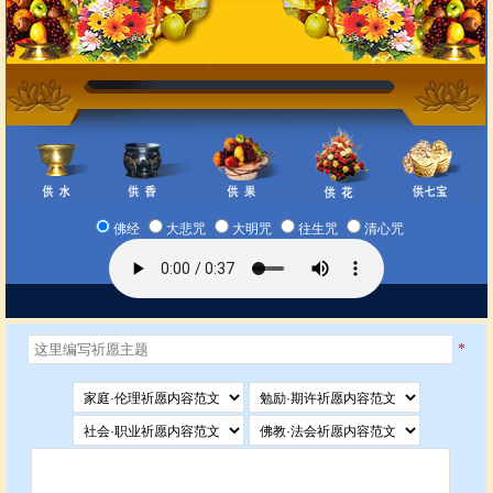
佛经
大悲咒
大明咒
往生咒
清心咒
*