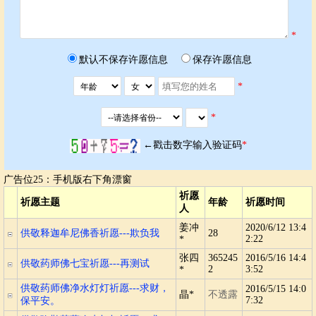
*
默认不保存许愿信息
保存许愿信息
*
*
←戳击数字输入验证码
*
广告位25：手机版右下角漂窗
祈愿
祈愿主题
年龄
祈愿时间
人
姜冲
2020/6/12 13:4
供敬释迦牟尼佛香祈愿---欺负我
28
2:22
*
张四
365245
2016/5/16 14:4
供敬药师佛七宝祈愿---再测试
2
3:52
*
供敬药师佛净水灯灯祈愿---求财，
2016/5/15 14:0
晶*
不透露
7:32
保平安。